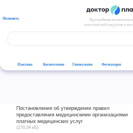
Перейти к основному содержанию
Главная
/
Документы
Документы
Позвонить
Крупнейшая московская 
пластической хирургии и ко
Форма поиска
Пластика
Косметология
Гинекология
Фотогалерея
Постановление об утверждении правил
предоставления медицинскими организациями
платных медицинских услуг
(270.34 кБ)