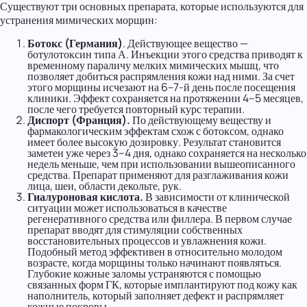
Существуют три основных препарата, которые используются для
устранения мимических морщин:
Ботокс (Германия)
. Действующее вещество —
ботулотоксин типа А. Инъекции этого средства приводят к
временному параличу мелких мимических мышц, что
позволяет добиться распрямления кожи над ними. За счет
этого морщины исчезают на 6–7-й день после посещения
клиники. Эффект сохраняется на протяжении 4–5 месяцев,
после чего требуется повторный курс терапии.
Диспорт (Франция).
По действующему веществу и
фармакологическим эффектам схож с ботоксом, однако
имеет более высокую дозировку. Результат становится
заметен уже через 3–4 дня, однако сохраняется на несколько
недель меньше, чем при использовании вышеописанного
средства. Препарат применяют для разглаживания кожи
лица, шеи, области декольте, рук.
Гиалуроновая кислота.
В зависимости от клинической
ситуации может использоваться в качестве
регенеративного средства или филлера. В первом случае
препарат вводят для стимуляции собственных
восстановительных процессов и увлажнения кожи.
Подобный метод эффективен в относительно молодом
возрасте, когда морщины только начинают появляться.
Глубокие кожные заломы устраняются с помощью
связанных форм ГК, которые имплантируют под кожу как
наполнитель, который заполняет дефект и распрямляет
кожные покровы.