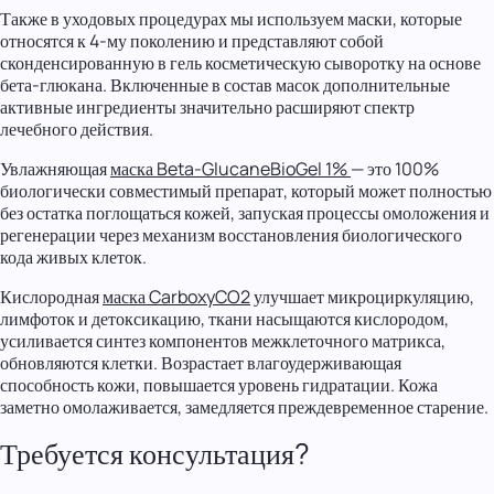
Также в уходовых процедурах мы используем маски, которые
относятся к 4-му поколению и представляют собой
сконденсированную в гель косметическую сыворотку на основе
бета-глюкана. Включенные в состав масок дополнительные
активные ингредиенты значительно расширяют спектр
лечебного действия.
Увлажняющая
маска Beta-GlucaneBioGel 1%
— это 100%
биологически совместимый препарат, который может полностью
без остатка поглощаться кожей, запуская процессы омоложения и
регенерации через механизм восстановления биологического
кода живых клеток.
Кислородная
маска CarboxyCO2
улучшает микроциркуляцию,
лимфоток и детоксикацию, ткани насыщаются кислородом,
усиливается синтез компонентов межклеточного матрикса,
обновляются клетки. Возрастает влагоудерживающая
способность кожи, повышается уровень гидратации. Кожа
заметно омолаживается, замедляется преждевременное старение.
Требуется консультация?