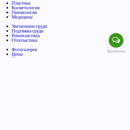
Пластика
Косметология
Гинекология
Медицина
Увеличение груди
Подтяжка груди
Ринопластика
Отопластика
Фотогалерея
Цены
Наши преимущества
Специалисты
+7 (499) 226-29-81
Мясницкая 32, стр. 1, м. Чистые Пруды
Сергеев Илья Вячеславович
Президент клиники
Sergeyev Ilya Vyacheslavovich
President of the clinic
Политика обработки персональных данных
Лицензия на
медицинскую деятельность № Л041-01137-77/00368153
© 2005–2026 ДокторПластик
Пластическая хирургия и косметология