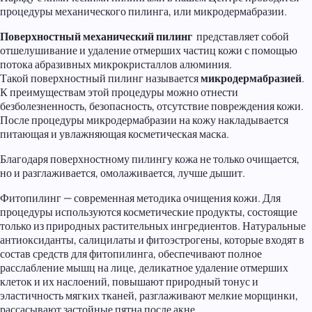
процедуры механического пилинга, или микродермабразии.
Поверхностный механический пилинг
представляет собой
отшелушивание и удаление отмерших частиц кожи с помощью
потока абразивных микрокристаллов алюминия.
Такой поверхностный пилинг называется
микродермабразией
.
К преимуществам этой процедуры можно отнести
безболезненность, безопасность, отсутствие повреждения кожи.
После процедуры микродермабразии на кожу накладывается
питающая и увлажняющая косметическая маска.
Благодаря поверхностному пилингу кожа не только очищается,
но и разглаживается, омолаживается, лучше дышит.
Фитопилинг — современная методика очищения кожи. Для
процедуры используются косметические продукты, состоящие
только из природных растительных ингредиентов. Натуральные
антиоксиданты, салицилаты и фитоэстрогены, которые входят в
состав средств для фитопилинга, обеспечивают полное
расслабление мышц на лице, деликатное удаление отмерших
клеток и их наслоений, повышают природный тонус и
эластичность мягких тканей, разглаживают мелкие морщинки,
рассасывают застойные пятна после акне.