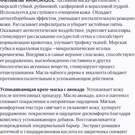
морской губкой, рубиновой, сапфировой и коралловой пудрой.
Используется для глубокого очищения кожи. Обладает
антисеборейным эффектом, уменьшает воспалительную реакцию
кожи. Рассасывает инфильтраты и убирает застойные пятна.
Оказывает антисептическое воздействие, укрепляет капилляры,
стимулирует рассасывание сосудистой сетки и способствует
нормализации кровотока, улучшает трофику тканей. Морская
губка и коралловая пудра —микроскопические иголки
кремнезема. Внедряясь в самые верхние слои кожи, способствуют
ее раздражению, высвобождению гистамина и других
биологически активных веществ, стимулируют процесс
отшелушивания. Масла чайного дерева и эвкалипта обладают
противовоспалительным и успокаивающим действием.
Успокаивающая крем-маска с авокадо
. Успокаивает кожу
после интенсивных процедур. Масло авокадо, алоэ и пантенол
снимают покраснение и неприятные ощущения. Мягкая,
комфортная текстура смягчает и увлажняет кожу, купирует
раздражение, покраснение и ощущение дискомфорта благодаря
комплексу успокаивающих добавок. Восстанавливается
поврежденный эпидермальный барьер. Экстракт ромашки
аптечной и глицирризиновая кислота из лакричника снимают