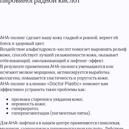
AHA-пилинг сделает вашу кожу гладкой и ровной, вернет ей
блеск и здоровый цвет.
Воздействие альфагидрокси-кислот помогает выровнять рельеф
кожи, способствует лучшей увлажненности кожи, оказывает
отбеливающий, омолаживающий и лифтинг-эффект.
В результате применения AHA-пилинга уменьшаются или
исчезают мелкие морщинки, активизируется выработка
коллагена, повышается эластичность и упругость кожи.
AHA-пилинг в клинике «Doctor Plastic» поможет вам
эффективно устранить такие проблемы как:
признаки старения и увядания кожи;
неровность кожи;
гиперкератоз;
гиперпигментация (пигментные пятна).
Для AHA-лифтинга в нашем центре применяются гликолевая,
молочная, салициловая и пировиноградная кислоты. Действие