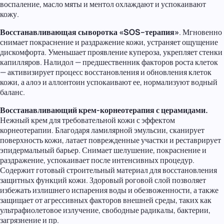
воспаление, масло мяты и ментол охлаждают и успокаивают
кожу.
Восстанавливающая сыворотка «SOS–терапия»
. Мгновенно
снимает покраснение и раздражение кожи, устраняет ощущение
дискомфорта. Уменьшает проявление купероза, укрепляет стенки
капилляров. Налидол — предшественник факторов роста клеток
— активизирует процесс восстановления и обновления клеток
кожи, а алоэ и аллонтоин успокаивают ее, нормализуют водный
баланс.
Восстанавливающий крем-корнеотерапия с церамидами.
Нежный крем для требовательной кожи с эффектом
корнеотерапии. Благодаря ламилярной эмульсии, сканирует
поверхность кожи, латает поврежденные участки и реставрирует
эпидермальный барьер. Снимает шелушение, покраснение и
раздражение, успокаивает после интенсивных процедур.
Содержит готовый строительный материал для восстановления
защитных функций кожи. Здоровый роговой слой позволяет
избежать излишнего испарения воды и обезвоженности, а также
защищает от агрессивных факторов внешней среды, таких как
ультрафиолетовое излучение, свободные радикалы, бактерии,
загрязнение и пр.