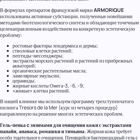
В формулах препаратов французской марки
ARMORIQUE
использованы активные субстанции, полученные новейшими
методами биотехнологического синтеза и обладающие точечным
целенаправленным воздействием на конкретную эстетическую
проблему:
ростовые факторы эпидермиса и дермы;
стволовые клетки растений;
пептиды-мессенджеры;
экстракты морских растений и растений из прибрежных
акваторий;
органические растительные масла;
ламелярные эмульсии;
церамиды;
жирные кислоты Омега-3, -6, -9;
«живые» клетки растений.
В нашей клинике мы используем программу трехступенчатого
пилинга Tresors de la Mer (курс из четырех процедур)
направленную на решение многих эстетических проблем.
Гель-пенка c энзимами для очищения кожи с экстрактами
папайи, ананаса, ромашки и тимьяна.
Жирная кожа требует
особо тщательного очищения. Пенящийся бактерицидный гель с