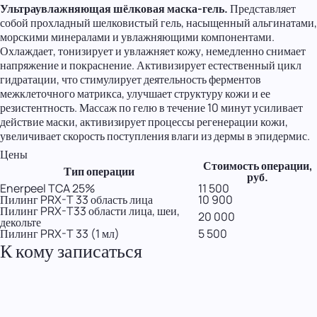
Ультраувлажняющая шёлковая маска-гель.
Представляет
собой прохладный шелковистый гель, насыщенный альгинатами,
морскими минералами и увлажняющими компонентами.
Охлаждает, тонизирует и увлажняет кожу, немедленно снимает
напряжение и покраснение. Активизирует естественный цикл
гидратации, что стимулирует деятельность ферментов
межклеточного матрикса, улучшает структуру кожи и ее
резистентность. Массаж по гелю в течение 10 минут усиливает
действие маски, активизирует процессы регенерации кожи,
увеличивает скорость поступления влаги из дермы в эпидермис.
Цены
Стоимость операции,
Тип операции
руб.
Enerpeel TCA 25%
11 500
Пилинг PRX-T 33 область лица
10 900
Пилинг PRX-T33 области лица, шеи,
20 000
декольте
Пилинг PRX-T 33 (1 мл)
5 500
К кому записаться