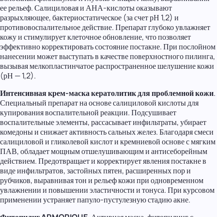
ее рельеф. Салициловая и АНА-кислоты оказывают
разрыхляющее, бактериостатическое (за счет рН 1,2) и
противовоспалительное действие. Препарат глубоко увлажняет
кожу и стимулирует клеточное обновление, что позволяет
эффективно корректировать состояние постакне. При послойном
нанесении может выступать в качестве поверхностного пилинга,
вызывая мелкопластинчатое распространенное шелушение кожи
(рН — 1,2).
Интенсивная крем-маска кератолитик для проблемной кожи
.
Специальный препарат на основе салициловой кислоты для
купирования воспалительной реакции. Подсушивает
воспалительные элементы, рассасывает инфильтраты, убирает
комедоны и снижает активность сальных желез. Благодаря смеси
салициловой и гликолевой кислот и кремниевой основе с мягким
ПАВ, обладает мощным отшелушивающим и антисеборейным
действием. Предотвращает и корректирует явления постакне в
виде инфильтратов, застойных пятен, расширенных пор и
рубчиков, выравнивая тон и рельеф кожи при одновременном
увлажнении и повышении эластичности и тонуса. При курсовом
применении устраняет папуло-пустулезную стадию акне.
Фитопилиг ARMORIQUE
. Активная маска-фитопилинг с