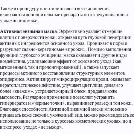
Также в процедуру постпилингового восстановления
включаются дополнительные препараты по отшелушиванию и
увлажнению кожи.
Активная энзимная маска
. Эффективно удаляет отмершие
клетки с поверхности кожи, открывая путь глубокой пенетрации
активных ингредиентов основного ухода. Проникает в поры и
разрушает сально-кератиновые «пробки». Помимо выполнения
функции глубокого очищения, маска оказывает и другие виды
воздействия, усиливающие эффект от основного ухода (как
мгновенный, так и пролонгированный), а также запускает
процессы активного восстановления структурных элементов
эпидермиса. Активизирует микроциркуляцию крови, оказывает
кератопластическое действие, улучшает цвет лица, делая его
более «свежим», устраняет жирный блеск, придавая коже
матовость. Регулярное применение позволяет устранить
гиперкератоз и «черные точки», выравнивает рельеф и тон кожи.
Благодаря способности Активной энзимной маски мгновенно
придавать коже свежий, ухоженный вид, можно рекомендовать ее
использование не только в курсовых косметических уходах, но и
в экспресс-уходах «на выход».