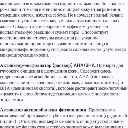
активным энзимным комплексом, экстрактами папайи, ананаса,
ромашки и тимьяна интенсивно очищает кожу от загрязнений,
отмерших клеток, избытка себума. Не нарушает водный баланс,
смягчает и успокаивает кожу, уменьшает активность сальных
желез. Обладает антисеборейным эффектом, уменьшает
воспалительную реакцию и сужает поры. Способствует
восстановлению структуры кожи, при регулярном
использовании происходит выравнивание цвета лица и
микрорельефа, нормализуется работа сальных желез, улучшается
микроциркуляция крови.
Активатор-эксфолиатор (раствор) AHA/BHA
. Препарат для
глубокого очищения и шелушения кожи. Содержит смесь
гидроксикислот: аскорбиновая кислота, АНА (гликолевая,
молочная, винная, яблочная, глюконовая, лимонная кислоты) и
ВНА (салициловая кислота), которые растворяют межклеточный
«цемент» и способствуют десквамации клеток с поверхности
эпидермиса.
Активатор активной маски-фитопилинга.
Применяют в
комплексной программе глубокого шелушения кожи (срединный
пилинг). Отшелушивая мертвые клетки, очищает устья сально-
волосяных фолликулов и глубоко очищает кожу, выравнивания