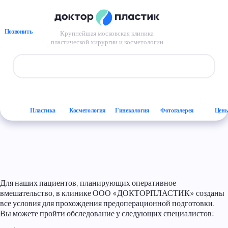
Перейти к основному содержанию
Главная
/
Подготовка к операции
Подготовка к операции
Позвонить
Крупнейшая московская клиника
пластической хирургии и косметологии
Форма поиска
Пластика
Косметология
Гинекология
Фотогалерея
Цен
Для наших пациентов, планирующих оперативное
вмешательство, в клинике ООО «ДОКТОРПЛАСТИК» созданы
все условия для прохождения предоперационной подготовки.
Вы можете пройти обследование у следующих специалистов: