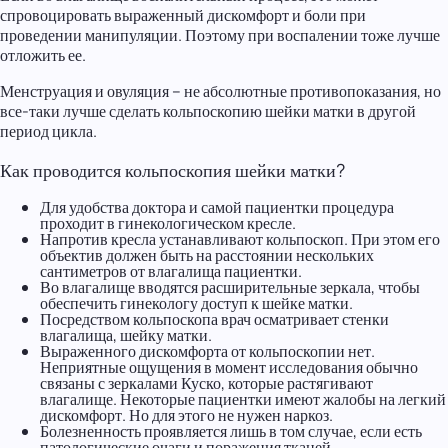
спровоцировать выраженный дискомфорт и боли при
проведении манипуляции. Поэтому при воспалении тоже лучше
отложить ее.
Менструация и овуляция – не абсолютные противопоказания, но
все-таки лучше сделать кольпоскопию шейки матки в другой
период цикла.
Как проводится кольпоскопия шейки матки?
Для удобства доктора и самой пациентки процедура
проходит в гинекологическом кресле.
Напротив кресла устанавливают кольпоскоп. При этом его
объектив должен быть на расстоянии нескольких
сантиметров от влагалища пациентки.
Во влагалище вводятся расширительные зеркала, чтобы
обеспечить гинекологу доступ к шейке матки.
Посредством кольпоскопа врач осматривает стенки
влагалища, шейку матки.
Выраженного дискомфорта от кольпоскопии нет.
Неприятные ощущения в момент исследования обычно
связаны с зеркалами Куско, которые растягивают
влагалище. Некоторые пациентки имеют жалобы на легкий
дискомфорт. Но для этого не нужен наркоз.
Болезненность проявляется лишь в том случае, если есть
патологические очаги и поражения тканей.