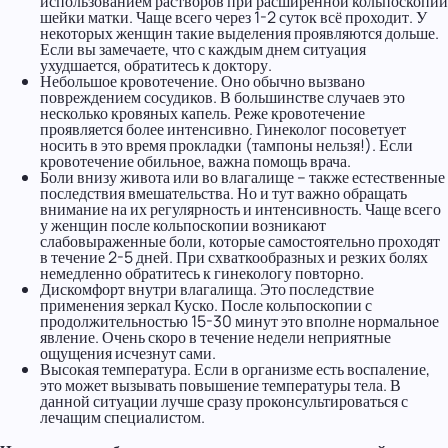
использованием растворов при расширенной кольпоскопии
шейки матки. Чаще всего через 1-2 суток всё проходит. У
некоторых женщин такие выделения проявляются дольше.
Если вы замечаете, что с каждым днем ситуация
ухудшается, обратитесь к доктору.
Небольшое кровотечение. Оно обычно вызвано
повреждением сосудиков. В большинстве случаев это
несколько кровяных капель. Реже кровотечение
проявляется более интенсивно. Гинеколог посоветует
носить в это время прокладки (тампоны нельзя!). Если
кровотечение обильное, важна помощь врача.
Боли внизу живота или во влагалище – также естественные
последствия вмешательства. Но и тут важно обращать
внимание на их регулярность и интенсивность. Чаще всего
у женщин после кольпоскопии возникают
слабовыраженные боли, которые самостоятельно проходят
в течение 2-5 дней. При схваткообразных и резких болях
немедленно обратитесь к гинекологу повторно.
Дискомфорт внутри влагалища. Это последствие
применения зеркал Куско. После кольпоскопии с
продолжительностью 15-30 минут это вполне нормальное
явление. Очень скоро в течение недели неприятные
ощущения исчезнут сами.
Высокая температура. Если в организме есть воспаление,
это может вызывать повышение температуры тела. В
данной ситуации лучше сразу проконсультироваться с
лечащим специалистом.