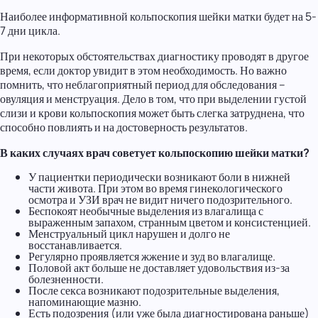
Наиболее информативной кольпоскопия шейки матки будет на 5-
7 дни цикла.
При некоторых обстоятельствах диагностику проводят в другое
время, если доктор увидит в этом необходимость. Но важно
помнить, что неблагоприятный период для обследования –
овуляция и менструация. Дело в том, что при выделении густой
слизи и крови кольпоскопия может быть слегка затруднена, что
способно повлиять и на достоверность результатов.
В каких случаях врач советует кольпоскопию шейки матки?
У пациентки периодически возникают боли в нижней
части живота. При этом во время гинекологического
осмотра и УЗИ врач не видит ничего подозрительного.
Беспокоят необычные выделения из влагалища с
выраженным запахом, странным цветом и консистенцией.
Менструальный цикл нарушен и долго не
восстанавливается.
Регулярно проявляется жжение и зуд во влагалище.
Половой акт больше не доставляет удовольствия из-за
болезненности.
После секса возникают подозрительные выделения,
напоминающие мазню.
Есть подозрения (или уже была диагностирована раньше)