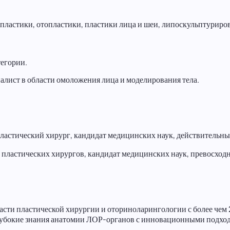
ластики, отопластики, пластики лица и шеи, липоскульптуриро
тегории.
лист в области омоложения лица и моделирования тела.
астический хирург, кандидат медицинских наук, действительн
 пластических хирургов, кандидат медицинских наук, превосхо
асти пластической хирургии и оториноларингологии с более че
лубокие знания анатомии ЛОР-органов с инновационными подхода