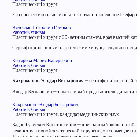
Пластический хирург
Его профессиональный опыт включает проведение блефароп
Вячеслав Петрович Грибков
Работы
Отзывы
Пластический хирург с 30-летним стажем, врач высшей ка
Сертифицированный пластический хирург, ведущий специа
Козырева Мария Валерьевна
Работы
Отзывы
Пластический хирург
Кахраманов Эльдар Бегларович
— сертифицированный пл
Эльдар Бегларович — талантливый представитель династии
Кахраманов Эльдар Бегларович
Работы
Отзывы
Пластический хирург, кандидат медицинских наук
Бадри Гулиевич Константинов — признанный эксперт в обл
реконструктивной эстетической хирургии, он совмещает г
функциональности и естественности результатов.