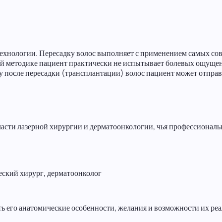
технологии. Пересадку волос выполняет с применением самых с
й методике пациент практически не испытывает болевых ощущен
 после пересадки (трансплантации) волос пациент может отправ
асти лазерной хирургии и дерматоонкологии, чья профессиональ
еский хирург, дерматоонколог
ть его анатомические особенности, желания и возможности их ре