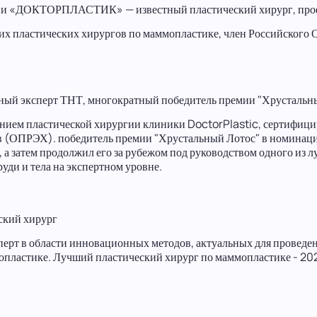
огии «ДОКТОРПЛАСТИК» — известный пластический хирург, про
их пластических хирургов по маммопластике, член Российского 
нный эксперт ТНТ, многократный победитель премии "Хрустальн
ием пластической хирургии клиники DoctorPlastic, сертифици
в (ОПРЭХ). победитель премии "Хрустальный Лотос" в номинаци
 а затем продолжил его за рубежом под руководством одного из 
ди и тела на экспертном уровне.
ский хирург
перт в области инновационных методов, актуальных для проведе
опластике. Лучший пластический хирург по маммопластике - 20