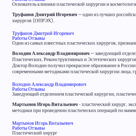
Основатель клиники пластической хирургии и косметол
Труфанов Дмитрий Игоревич
— один из лучших российск
хирургов (ОПРЭХ).
Труфанов Дмитрий Игоревич
Работы
Отзывы
Один из самых известных пластических хирургов, призна
Володин Александр Владимирович
— заведующий отделен
Пластических, Реконструктивных и Эстетических хирурго
Доктор Володин получил прекрасное образование в России,
современными методиками пластической хирургии лица, гру
Володин Александр Владимирович
Работы
Отзывы
Заведующий отделением пластической хирургии, пластиче
Мартынов Игорь Витальевич
- пластический хирург, экс
методики при проведении пластических операций по мамм
Мартынов Игорь Витальевич
Работы
Отзывы
Пластический хирург