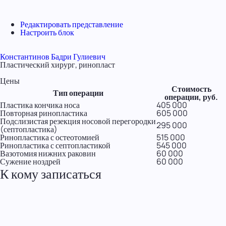
Редактировать представление
Настроить блок
Константинов Бадри Гулиевич
Пластический хирург, ринопласт
Цены
Стоимость
Тип операции
операции, руб.
Пластика кончика носа
405 000
Повторная ринопластика
605 000
Подслизистая резекция носовой перегородки
295 000
(септопластика)
Ринопластика с остеотомией
515 000
Ринопластика с септопластикой
545 000
Вазотомия нижних раковин
60 000
Сужение ноздрей
60 000
К кому записаться