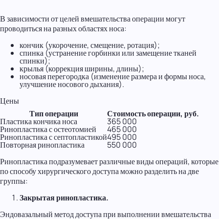
В зависимости от целей вмешательства операции могут
проводиться на разных областях носа:
кончик (укорочение, смещение, ротация);
спинка (устранение горбинки или замещение тканей
спинки);
крылья (коррекция ширины, длины);
носовая перегородка (изменение размера и формы носа,
улучшение носового дыхания).
Цены
Тип операции
Стоимость операции, руб.
Пластика кончика носа
365 000
Ринопластика с остеотомией
465 000
Ринопластика с септопластикой
495 000
Повторная ринопластика
550 000
Ринопластика подразумевает различные виды операций, которые
по способу хирургического доступа можно разделить на две
группы:
Закрытая ринопластика.
Эндовазальный метод доступа при выполнении вмешательства