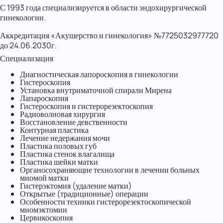
С 1993 года специализируется в области эндохирургической
гинекологии.
Аккредитация «Акушерство и гинекология» №7725032977720
до 24.06.2030г.
Специализация
Диагностическая лапороскопия в гинекологии
Гистероскопия
Установка внутриматочной спирали Мирена
Лапароскопия
Гистероскопия и гистерорезектоскопия
Радиоволновая хирургия
Восстановление девственности
Контурная пластика
Лечение недержания мочи
Пластика половых губ
Пластика стенок влагалища
Пластика шейки матки
Органосохраняющие технологии в лечении больных
миомой матки
Гистерэктомия (удаление матки)
Открытые (традиционные) операции
Особенности техники гистерорезектоскопической
миомэктомии
Цервикоскопия