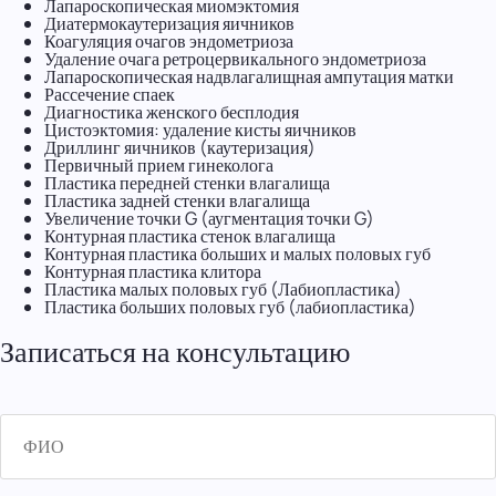
Лапароскопическая миомэктомия
Диатермокаутеризация яичников
Коагуляция очагов эндометриоза
Удаление очага ретроцервикального эндометриоза
Лапароскопическая надвлагалищная ампутация матки
Рассечение спаек
Диагностика женского бесплодия
Цистоэктомия: удаление кисты яичников
Дриллинг яичников (каутеризация)
Первичный прием гинеколога
Пластика передней стенки влагалища
Пластика задней стенки влагалища
Увеличение точки G (аугментация точки G)
Контурная пластика стенок влагалища
Контурная пластика больших и малых половых губ
Контурная пластика клитора
Пластика малых половых губ (Лабиопластика)
Пластика больших половых губ (лабиопластика)
Записаться на консультацию