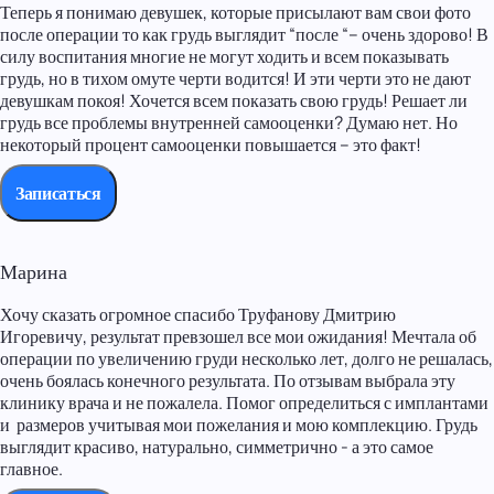
Теперь я понимаю девушек, которые присылают вам свои фото
после операции то как грудь выглядит “после “– очень здорово! В
силу воспитания многие не могут ходить и всем показывать
грудь, но в тихом омуте черти водится! И эти черти это не дают
девушкам покоя! Хочется всем показать свою грудь! Решает ли
грудь все проблемы внутренней самооценки? Думаю нет. Но
некоторый процент самооценки повышается – это факт!
Записаться
Марина
Хочу сказать огромное спасибо Труфанову Дмитрию
Игоревичу, результат превзошел все мои ожидания! Мечтала об
операции по увеличению груди несколько лет, долго не решалась,
очень боялась конечного результата. По отзывам выбрала эту
клинику врача и не пожалела. Помог определиться с имплантами
и размеров учитывая мои пожелания и мою комплекцию. Грудь
выглядит красиво, натурально, симметрично - а это самое
главное.