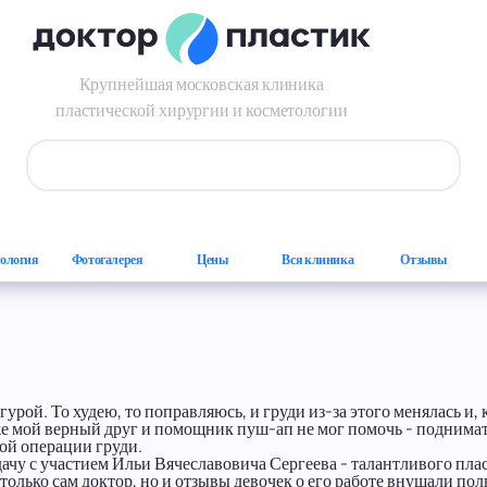
Юлия, 32 года. Подтяжка груди
Крупнейшая московская клиника
пластической хирургии и косметологии
Форма поиска
ология
Фотогалерея
Цены
Вся клиника
Отзывы
игурой. То худею, то поправляюсь, и груди из-за этого менялась и
аже мой верный друг и помощник пуш-ап не мог помочь - поднимат
кой операции груди.
дачу с участием Ильи Вячеславовича Сергеева - талантливого пла
олько сам доктор, но и отзывы девочек о его работе внушали пол