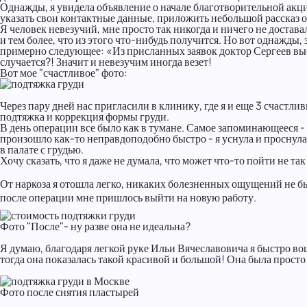
Однажды, я увидела объявление о начале благотворительной акции
указать свои контактные данные, приложить небольшой рассказ о
Я человек невезучий, мне просто так никогда и ничего не доставал
и тем более, что из этого что-нибудь получится. Но вот однажды
примерно следующее: «Из присланных заявок доктор Сергеев выбр
случается?! Значит и невезучим иногда везет!
Вот мое "счастливое" фото:
Через пару дней нас пригласили в клинику, где я и еще 3 счастл
подтяжка и коррекция формы груди.
В день операции все было как в тумане. Самое запоминающееся - э
произошло как-то неправдоподобно быстро - я уснула и проснула
в палате с грудью.
Хочу сказать, что я даже не думала, что может что-то пойти не та
От наркоза я отошла легко, никаких болезненных ощущений не был
после операции мне пришлось выйти на новую работу.
Фото "После"- ну разве она не идеальна?
Я думаю, благодаря легкой руке Ильи Вячеславовича я быстро вош
тогда она показалась такой красивой и большой! Она была просто
Фото после снятия пластырей