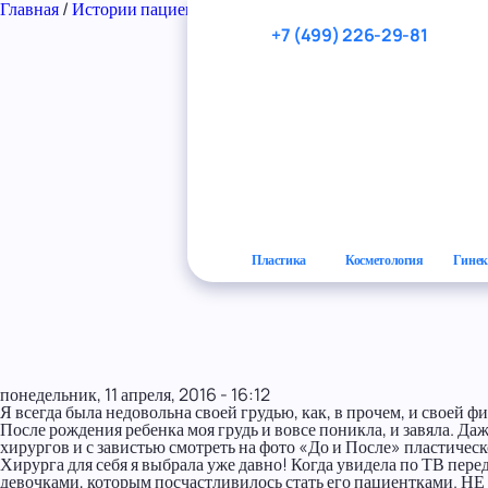
Перейти к основному содержанию
Главная
/
Истории пациенток
/
Юлия, 32 года. Подтяжка груди
+7 (499) 226-29-81
Пластика
Косметология
Гинек
понедельник, 11 апреля, 2016 - 16:12
Я всегда была недовольна своей грудью, как, в прочем, и своей ф
После рождения ребенка моя грудь и вовсе поникла, и завяла. Д
хирургов и с завистью смотреть на фото «До и После» пластичес
Хирурга для себя я выбрала уже давно! Когда увидела по ТВ пере
девочками, которым посчастливилось стать его пациентками. НЕ т