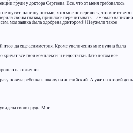
ции груди у доктора Сергеева. Все, что от меня требовалось,
т не шутит, напишу письмо, хотя мне не верилось, что мне ответят
поверила своим глазам, пришлось перечитывать. Там было написано
ем, моя заявка была одобрена доктором!!! Неужели такое
ный птоз, да еще асимметрия. Кроме увеличения мне нужна была
но кричат все твои комплексы и недостатки. Зато потом все
 прошло на отлично:
разу повела ребенка в школу на английский. А уже на второй день
 увидела свою грудь. Мне