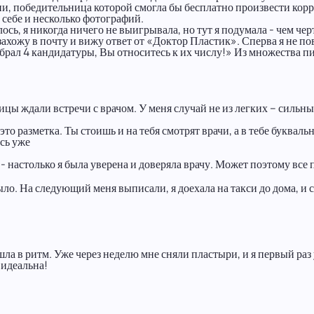
, победительница которой смогла бы бесплатно произвести коррек
 себе и несколько фотографий.
ось, я никогда ничего не выигрывала, но тут я подумала - чем чер
, захожу в почту и вижу ответ от «Доктор Пластик». Сперва я не 
ал 4 кандидатуры, Вы относитесь к их числу!» Из множества пис
ивицы ждали встречи с врачом. У меня случай не из легких – силь
то разметка. Ты стоишь и на тебя смотрят врачи, а в тебе букваль
сь уже
к - настолько я была уверена и доверяла врачу. Может поэтому все
о. На следующий меня выписали, я доехала на такси до дома, и с
ла в ритм. Уже через неделю мне сняли пластыри, и я первый раз
 идеальна!